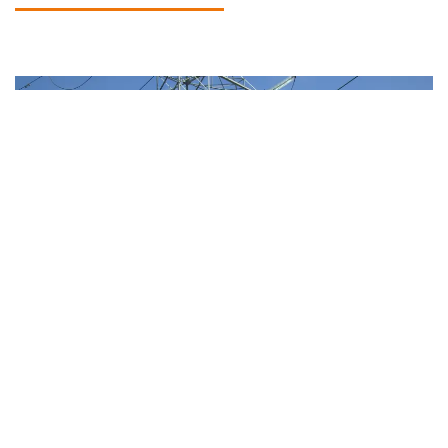
L/D 13,8 kV del Proyecto Eólico “San Cristóbal”:
suministro de materiales (126 postes de 12.5/750 kg,
conductores, aisladores, grapas, crucetas, herrajes,…) y
construcción de la línea eléctrica, para Galápagos Wind.